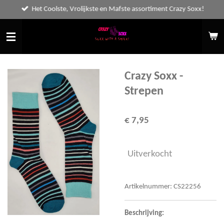
Het Coolste, Vrolijkste en Mafste assortiment Crazy Soxx!
Ga
direct
naar
de
hoofdinhoud
Crazy Soxx -
Strepen
€ 7,95
Uitverkocht
Artikelnummer:
CS22256
Beschrijving: