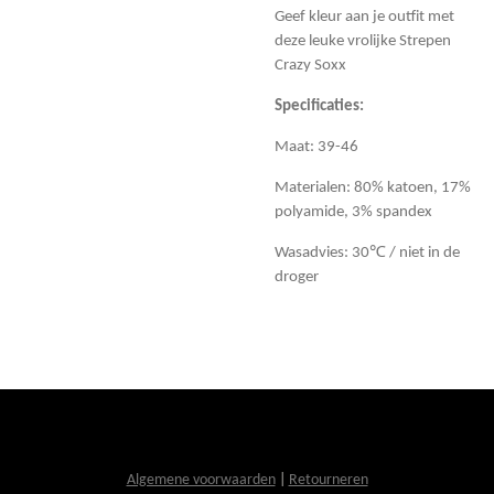
Geef kleur aan je outfit met
deze leuke vrolijke Strepen
Crazy Soxx
Specificaties:
Maat: 39-46
Materialen: 80% katoen, 17%
polyamide, 3% spandex
Wasadvies: 30℃ / niet in de
droger
Algemene voorwaarden
|
Retourneren