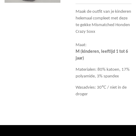
Maak de outfit van je kinderen
helemaal compleet met deze
te gekke Mismatched Honden
Crazy Soxx
Maat:
M (kinderen, leeftijd 1 tot 6
jaar)
Materialen: 80% katoen, 17%
polyamide, 3% spandex
Wasadvies: 30℃ / niet in de
droger