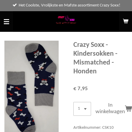
Het Coolste, Vrolijkste en Mafste assortiment Crazy Soxx!
Ga
direct
naar
de
hoofdinhoud
Crazy Soxx -
Kindersokken -
Mismatched -
Honden
€ 7,95
In
winkelwagen
Artikelnummer:
CSK10