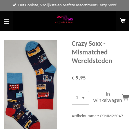
Het Coolste, Vrolijkste en Mafste assortiment Crazy Soxx!
Ga
direct
naar
de
hoofdinhoud
Crazy Soxx -
Mismatched
Wereldsteden
€ 9,95
In
winkelwagen
Artikelnummer:
CSMM22047