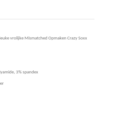
ze leuke vrolijke Mismatched Opmaken Crazy Soxx
lyamide, 3% spandex
er