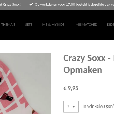
nt Crazy Soxx!
Op werkdagen voor 17:00 besteld is dezelfde dag v
THEMA'S
SETS
ME & MY KIDS!
MISMATCHED
KID
Crazy Soxx 
Opmaken
€ 9,95
In winkelwagen