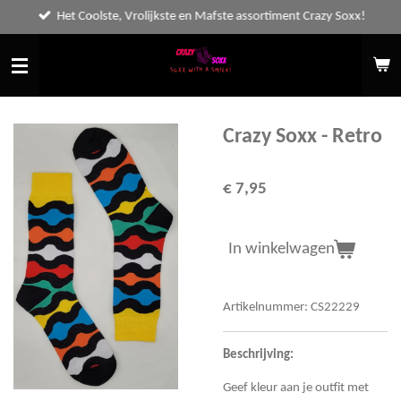
Het Coolste, Vrolijkste en Mafste assortiment Crazy Soxx!
Ga
direct
naar
de
hoofdinhoud
Crazy Soxx - Retro
€ 7,95
In winkelwagen
Artikelnummer:
CS22229
Beschrijving:
Geef kleur aan je outfit met