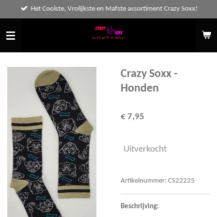
Het Coolste, Vrolijkste en Mafste assortiment Crazy Soxx!
Ga
direct
naar
de
hoofdinhoud
Crazy Soxx -
Honden
€ 7,95
Uitverkocht
Artikelnummer:
CS22225
Beschrijving: