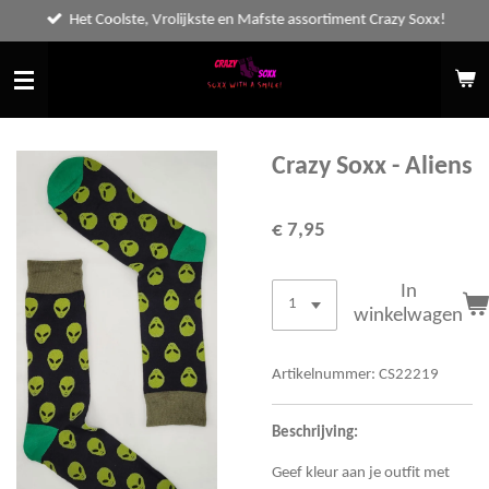
Het Coolste, Vrolijkste en Mafste assortiment Crazy Soxx!
Ga
direct
naar
de
hoofdinhoud
Crazy Soxx - Aliens
€ 7,95
In
winkelwagen
Artikelnummer:
CS22219
Beschrijving:
Geef kleur aan je outfit met