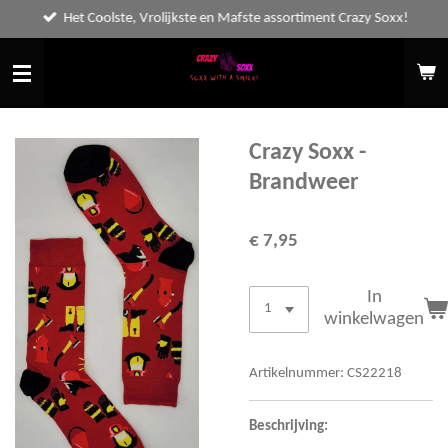
Het Coolste, Vrolijkste en Mafste assortiment Crazy Soxx!
Ga
direct
naar
de
hoofdinhoud
Crazy Soxx -
Brandweer
€ 7,95
In
winkelwagen
Artikelnummer:
CS22218
Beschrijving: