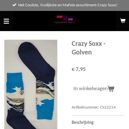
Het Coolste, Vrolijkste en Mafste assortiment Crazy Soxx!
Ga
direct
naar
de
hoofdinhoud
Crazy Soxx -
Golven
€ 7,95
In winkelwagen
Artikelnummer:
CS22214
Beschrijving: