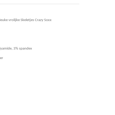
leuke vrolijke Skeletjes Crazy Soxx
lyamide, 3% spandex
er