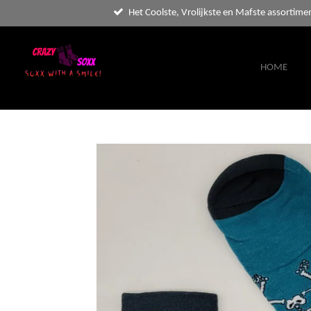
Het Coolste, Vrolijkste en Mafste assortime
Ga
direct
naar
de
HOME
hoofdinhoud