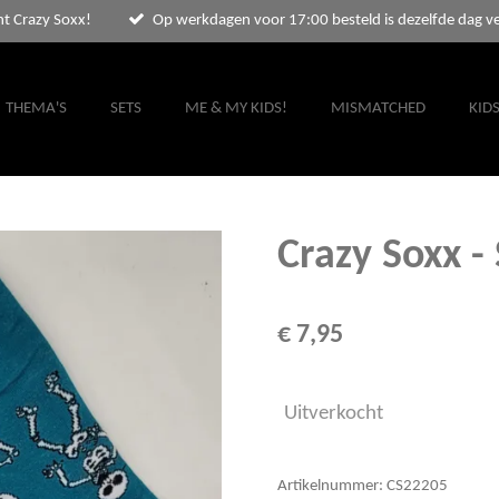
nt Crazy Soxx!
Op werkdagen voor 17:00 besteld is dezelfde dag v
THEMA'S
SETS
ME & MY KIDS!
MISMATCHED
KID
Crazy Soxx - 
€ 7,95
Uitverkocht
Artikelnummer:
CS22205