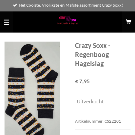
Het Coolste, Vrolijkste en Mafste assortiment Crazy Soxx!
Ga
direct
naar
de
hoofdinhoud
Crazy Soxx -
Regenboog
Hagelslag
€ 7,95
Uitverkocht
Artikelnummer:
CS22201