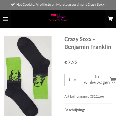
Het Coolste, Vrolijkste en Mafste assortiment Crazy Soxx!
Ga
direct
naar
de
hoofdinhoud
Crazy Soxx -
Benjamin Franklin
€ 7,95
In
winkelwagen
Artikelnummer:
CS22166
Beschrijving: