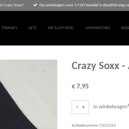
nt Crazy Soxx!
Op werkdagen voor 17:00 besteld is dezelfde dag v
THEMA'S
SETS
ME & MY KIDS!
MISMATCHED
KID
Crazy Soxx -
€ 7,95
In winkelwagen
Artikelnummer:
CS22163