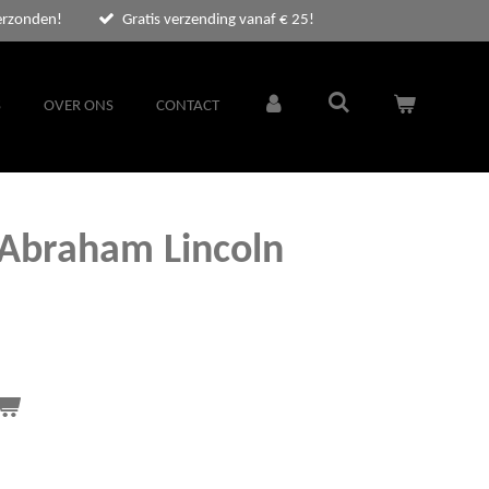
erzonden!
Gratis verzending vanaf € 25!
S
OVER ONS
CONTACT
 Abraham Lincoln