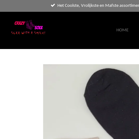
Het Coolste, Vrolijkste en Mafste assortime
Ga
direct
naar
de
HOME
hoofdinhoud