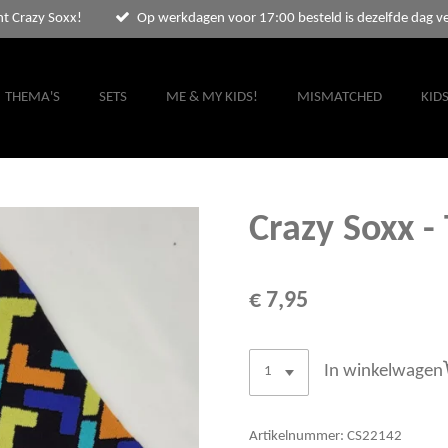
nt Crazy Soxx!
Op werkdagen voor 17:00 besteld is dezelfde dag v
THEMA'S
SETS
ME & MY KIDS!
MISMATCHED
KID
Crazy Soxx - 
€ 7,95
In winkelwagen
Artikelnummer:
CS22142