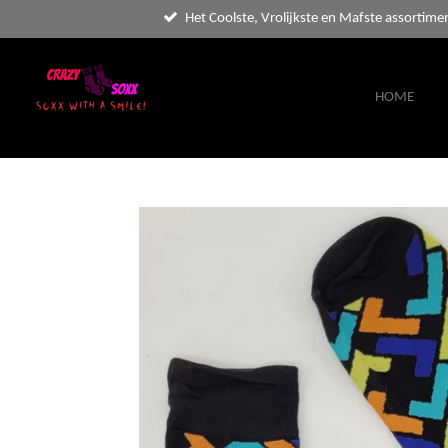
Het Coolste, Vrolijkste en Mafste assortime
Ga
direct
naar
de
HOME
hoofdinhoud