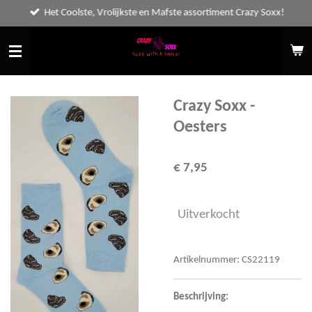
Het Coolste, Vrolijkste en Mafste assortiment Crazy Soxx!
Ga
direct
naar
de
hoofdinhoud
Crazy Soxx -
Oesters
€ 7,95
Uitverkocht
Artikelnummer:
CS22119
Beschrijving: