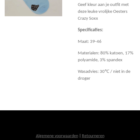
Geef kleur aan je outfit met
deze leuke vrolijke Oesters
Crazy Soxx
Specificaties:
Maat: 39-46
Materialen: 80% katoen, 17%
polyamide, 3% spandex
Wasadvies: 30℃ / niet in de
droger
Algemene voorwaarden
|
Retourneren