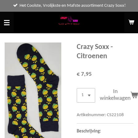
Het Coolste, Vrolijkste en Mafste assortiment Crazy Soxx!
Ga
direct
naar
de
hoofdinhoud
Crazy Soxx -
Citroenen
€ 7,95
In
winkelwagen
Artikelnummer:
CS22108
Beschrijving: