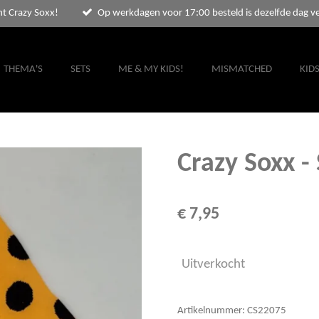
nt Crazy Soxx!
Op werkdagen voor 17:00 besteld is dezelfde dag v
THEMA'S
SETS
ME & MY KIDS!
MISMATCHED
KID
Crazy Soxx -
€ 7,95
Uitverkocht
Artikelnummer:
CS22075