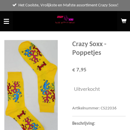
Het Coolste, Vrolijkste en Mafste assortiment Crazy Soxx!
Ga
direct
naar
de
hoofdinhoud
Crazy Soxx -
Poppetjes
€ 7,95
Uitverkocht
Artikelnummer:
CS22036
Beschrijving: