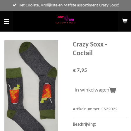
Het Coolste, Vrolijkste en Mafste assortiment Crazy Soxx!
Ga
direct
naar
de
hoofdinhoud
Crazy Soxx -
Coctail
€ 7,95
In winkelwagen
Artikelnummer:
CS22022
Beschrijving: