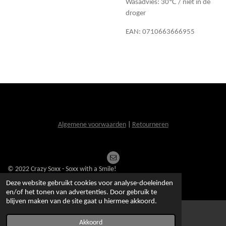
Wasadvies: 30℃ / niet in de
droger
EAN: 0710663666955
Algemene voorwaarden
|
Retourneren
© 2022 Crazy Soxx - Soxx with a Smile!
Powered by
JouwWeb
Deze website gebruikt cookies voor analyse-doeleinden
en/of het tonen van advertenties. Door gebruik te
blijven maken van de site gaat u hiermee akkoord.
Akkoord
E-mailadres
Kaart