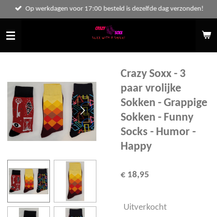
Op werkdagen voor 17:00 besteld is dezelfde dag verzonden!
Ga
direct
naar
de
hoofdinhoud
Crazy Soxx - 3
paar vrolijke
Sokken - Grappige
Sokken - Funny
Socks - Humor -
Happy
€ 18,95
Uitverkocht