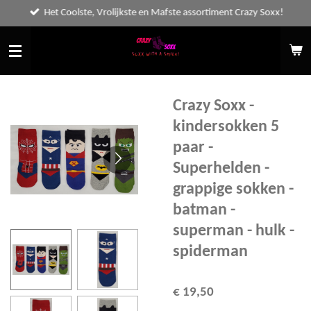
Het Coolste, Vrolijkste en Mafste assortiment Crazy Soxx!
Ga
direct
naar
de
hoofdinhoud
Crazy Soxx -
kindersokken 5
paar -
Superhelden -
grappige sokken -
batman -
superman - hulk -
spiderman
€ 19,50