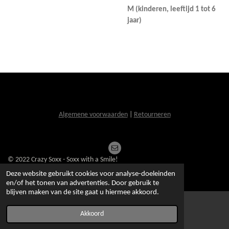
M (kinderen, leeftijd 1 tot 6
jaar)
Algemene voorwaarden
|
Retourneren
© 2022 Crazy Soxx - Soxx with a Smile!
Powered by
JouwWeb
Deze website gebruikt cookies voor analyse-doeleinden
en/of het tonen van advertenties. Door gebruik te
blijven maken van de site gaat u hiermee akkoord.
Akkoord
E-mailadres
Kaart