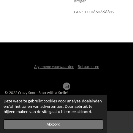
droger
EAN: 0710663666832
Algemene voorwaarden
|
Retourneren
© 2022 Crazy Soxx - Soxx with a Smile!
Powered by
JouwWeb
Deze website gebruikt cookies voor analyse-doeleinden
en/of het tonen van advertenties. Door gebruik te
blijven maken van de site gaat u hiermee akkoord.
Akkoord
E-mailadres
Kaart