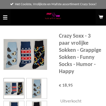
Het Coolste, Vrolijkste en Mafste assortiment Crazy Soxx!
Ga
direct
naar
de
hoofdinhoud
Crazy Soxx - 3
paar vrolijke
Sokken - Grappige
Sokken - Funny
Socks - Humor -
Happy
€ 18,95
Uitverkocht